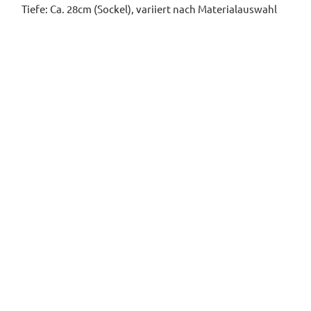
Tiefe: Ca. 28cm (Sockel), variiert nach Materialauswahl
DOWNLOADS & LINKS
MATERIALGLOSSAR
KONFIGURATION
850
€
Inkl. 19% Steuern, exkl.
VERSANDKOSTEN
Lieferzeit 6-8 Wochen
Holzart
*
Eiche
Esche
Ahorn
Nussbaum
Kirschbaum
Eibe
Altholz (Kiefer)