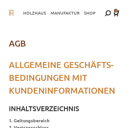
0
HOLZHAUS
MANUFAKTUR
SHOP
AGB
ALLGEMEINE GESCHÄFTS­
BE­DINGUN­GEN MIT
KUNDEN­INFOR­MA­TIONEN
INHALTS­VERZEICHNIS
1. Geltungsbereich
2. Vertragsschluss